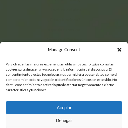
Lectura del alma
¿Cómo funciona?
Agenda tu sesión
Aprende y Conecta
Manage Consent
© 2025
Camino Udumbara
, Derechos reservados.
Desarrollado por Dos Comas
Para ofrecer las mejores experiencias, utilizamos tecnologías como las
cookies para almacenar y/o acceder a la información del dispositivo. El
consentimiento a estas tecnologías nos permitirá procesar datos como el
comportamiento de navegación o identificadores únicos en este sitio. No
dar tu consentimiento o retirarlo puede afectar negativamente a ciertas
características y funciones.
LEGALES
Aceptar
Aviso de Privacidad
Denegar
Términos y condiciones