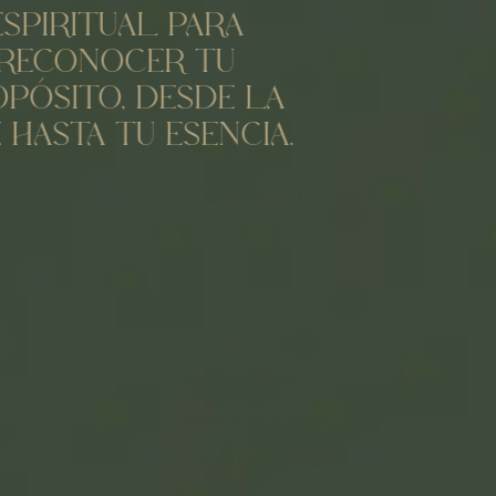
ESPIRITUAL PARA
RECONOCER TU
PÓSITO, DESDE LA
Z HASTA TU ESENCIA.
CONTENIDO
Inicio
Udumbara
Lecturas
Registros Akáshicos
Numerología Básica
Pináculo Numerológico
Human Desing