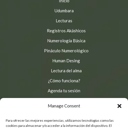
Inicio
Udumbara
Lecturas
Registros Akáshicos
Numerología Básica
Pináculo Numerológico
Human Desing
Lectura del alma
¿Cómo funciona?
Agenda tu sesión
Aprende y Conecta
Manage Consent
© 2025
Camino Udumbara
, Derechos reservados.
Para ofrecer las mejores experiencias, utilizamos tecnologías como las
Desarrollado por Dos Comas
cookies para almacenar y/o acceder a la información del dispositivo. El