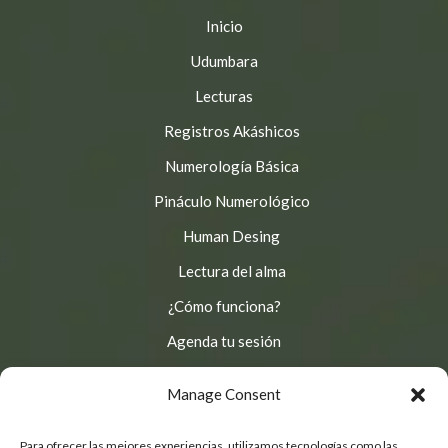
Inicio
Udumbara
Lecturas
Registros Akáshicos
Numerología Básica
Pináculo Numerológico
Human Desing
Lectura del alma
¿Cómo funciona?
Agenda tu sesión
Aprende y Conecta
Manage Consent
© 2025
Camino Udumbara
, Derechos reservados.
Para ofrecer las mejores experiencias, utilizamos tecnologías como las