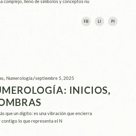
 complejo, lleno de símbolos y conceptos nu
FB
LI
PI
as
Numerología
septiembre 5, 2025
UMEROLOGÍA: INICIOS,
SOMBRAS
 que un dígito: es una vibración que encierra
 contigo lo que representa el N