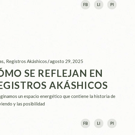
FB
LI
PI
as
Registros Akáshicos
agosto 29, 2025
ÓMO SE REFLEJAN EN
EGISTROS AKÁSHICOS
ginamos un espacio energético que contiene la historia de
iendo y las posibilidad
FB
LI
PI