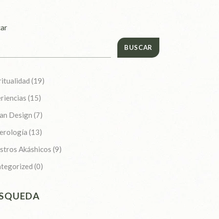
ar
BUSCAR
ritualidad
(19)
riencias
(15)
an Design
(7)
erología
(13)
stros Akáshicos
(9)
tegorized
(0)
SQUEDA