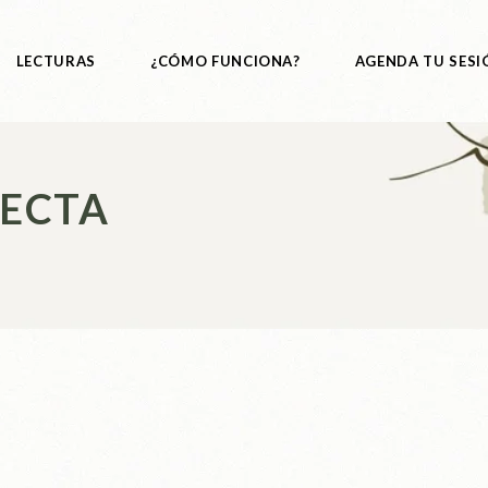
LECTURAS
¿CÓMO FUNCIONA?
AGENDA TU SESI
Registros Akáshicos
NECTA
Numerología Básica
Pináculo
Numerológico
Human Desing
Lectura del alma