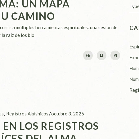
LMA: UN MAPA
Sear
TU CAMINO
CA
currir a múltiples herramientas espirituales: una sesión de
a raíz de los blo
Espi
FB
LI
PI
Expe
Hum
Num
Regi
as
Registros Akáshicos
octubre 3, 2025
 EN LOS REGISTROS
AÍCES DEL ALMA