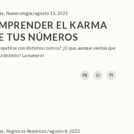
as
Numerología
agosto 15, 2025
MPRENDER EL KARMA
E TUS NÚMEROS
repetirse con distintos rostros? ¿O que, aunque sientas que
z distinto? La numerol
FB
LI
PI
as
Registros Akáshicos
agosto 8, 2025