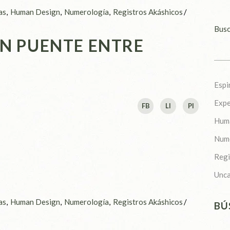
as
Human Design
Numerología
Registros Akáshicos
Busc
UN PUENTE ENTRE
Espi
Expe
FB
LI
PI
Hum
Num
Regi
Unca
as
Human Design
Numerología
Registros Akáshicos
BÚ