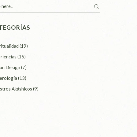
ch
TEGORÍAS
ritualidad
(19)
riencias
(15)
an Design
(7)
erología
(13)
stros Akáshicos
(9)