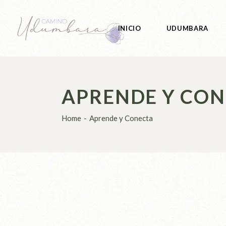
Skip
to
the
content
INICIO
UDUMBARA
APRENDE Y CO
Home
Aprende y Conecta